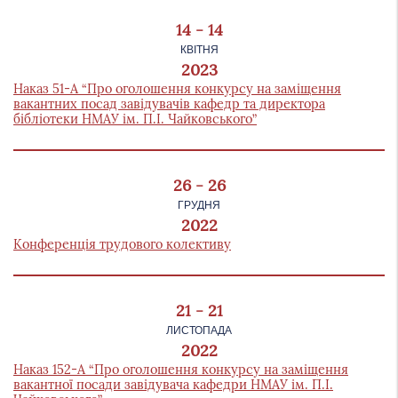
України
14 - 14
КВІТНЯ
2023
Наказ 51-А “Про оголошення конкурсу на заміщення
вакантних посад завідувачів кафедр та директора
бібліотеки НМАУ ім. П.І. Чайковського”
26 - 26
ГРУДНЯ
2022
Конференція трудового колективу
21 - 21
ЛИСТОПАДА
2022
Наказ 152-А “Про оголошення конкурсу на заміщення
вакантної посади завідувача кафедри НМАУ ім. П.І.