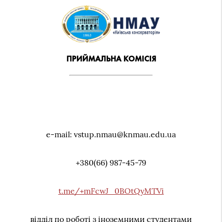
ПРИЙМАЛЬНА КОМІСІЯ
e-mail: vstup.nmau@knmau.edu.ua
+380(66) 987-45-79
t.me/+mFcwJ_0BOtQyMTVi
відділ по роботі з іноземними студентами