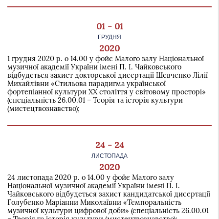
01 - 01
ГРУДНЯ
2020
1 грудня 2020 р. о 14.00 у фойє Малого залу Національної
музичної академії України імені П. І. Чайковського
відбудеться захист докторської дисертації Шевченко Лілії
Михайлівни «Стильова парадигма української
фортепіанної культури ХХ століття у світовому просторі»
(спеціальність 26.00.01 – Теорія та історія культури
(мистецтвознавство);
24 - 24
ЛИСТОПАДА
2020
24 листопада 2020 р. о 14.00 у фойє Малого залу
Національної музичної академії України імені П. І.
Чайковського відбудеться захист кандидатської дисертації
Голубенко Маріанни Миколаївни «Темпоральність
музичної культури цифрової доби» (спеціальність 26.00.01
– Теорія та історія культури (мистецтвознавство);