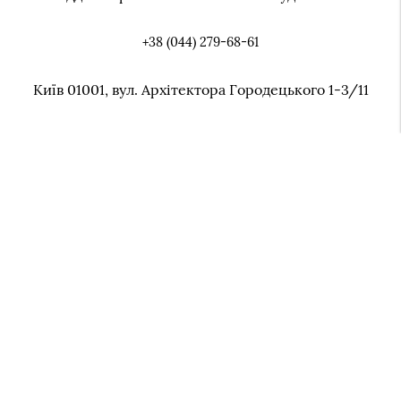
+38 (044) 279-68-61
Київ 01001, вул. Архiтектора Городецького 1-3/11
КОНТАКТИ
Київ 01001,
вул. Архiтектора Городецького 1-3/11
+38 (044) 279-07-92
cancelyariya@knmau.com.ua