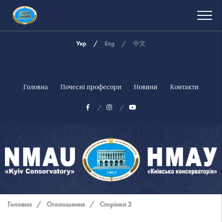
Укр
Eng
中文
Головна
Почесні професори
Новини
Контакти
Національна
музична
Головна
/
Оголошення
/
Сторінка 2
академія