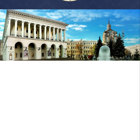
Національна
музична
академія
України