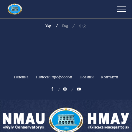
Укр
Eng
中文
Головна
Почесні професори
Новини
Контакти