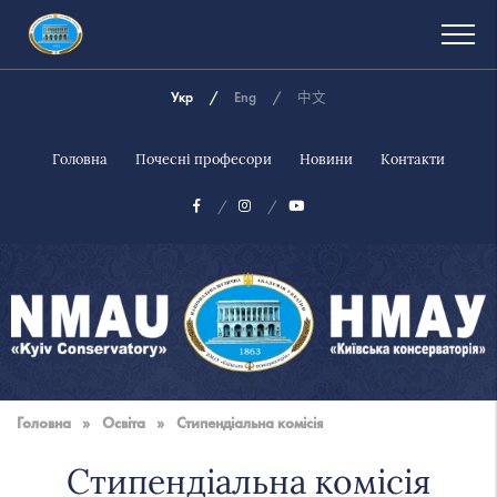
Укр
Eng
中文
Головна
Почесні професори
Новини
Контакти
Національна
музична
Головна
»
Освіта
»
Стипендіальна комісія
академія
України
Стипендіальна комісія