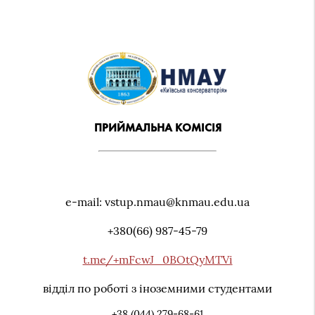
ПРИЙМАЛЬНА КОМІСІЯ
e-mail: vstup.nmau@knmau.edu.ua
+380(66) 987-45-79
t.me/+mFcwJ_0BOtQyMTVi
відділ по роботі з іноземними студентами
+38 (044) 279-68-61