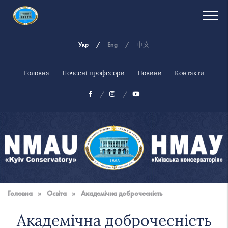
Укр
Eng
中文
Головна
Почесні професори
Новини
Контакти
Національна
музична
Головна
»
Освіта
»
Академічна доброчесність
академія
України
Академічна доброчесність