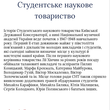
України
Студентське наукове
товариство
Історія Студентського наукового товариства Київської
Державної Консерваторії, а нині Національної музичної
академії України веде початок з 1947-1948 навчального
року. Перший її етап довжиною майже у півстоліття
пов’язаний з діяльністю молодих викладачів і студентів,
які сьогодні зайняли визначне місце у культурі й
мистецтві нашої країни. Після першого наукового
керівника товариства Лії Хінчин за різних років посаду
обіймали талановиті викладачі та аспіранти Пилип
Козицький, Марфа Крохмаль, Катерина Майбурова,
Володимир Гузій, Віктор Москаленко, Віктор
Золочевський та ін. Місце голови ради СНТ також сприяло
виявленню додаткових граней обдарування студентів
Михайла Карафінки, Михайла Бялика, Юлія Малишева,
Сергія Колодного, Юрія Полянського і багатьох інших.