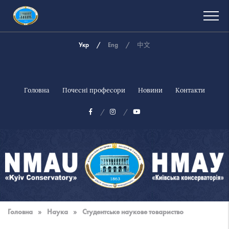
Укр
Eng
中文
Головна
Почесні професори
Новини
Контакти
Національна
музична
Головна
»
Наука
»
Студентське наукове товариство
академія