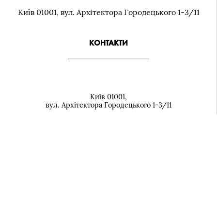
Київ 01001, вул. Архiтектора Городецького 1-3/11
КОНТАКТИ
Київ 01001,
вул. Архiтектора Городецького 1-3/11
+38 (044) 279-07-92
cancelyariya@knmau.com.ua
МИ У СОЦМЕРЕЖАХ