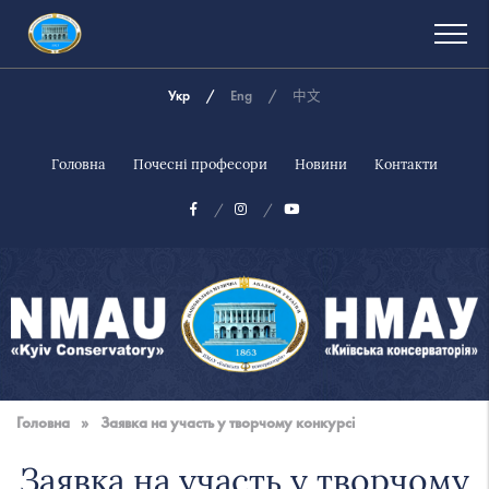
Укр
Eng
中文
Головна
Почесні професори
Новини
Контакти
Національна
музична
Головна
»
Заявка на участь у творчому конкурсі
академія
України
Заявка на участь у творчому