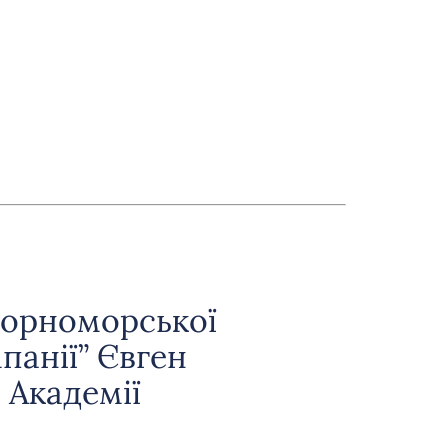
Чорноморської
панії” Євген
 Академії