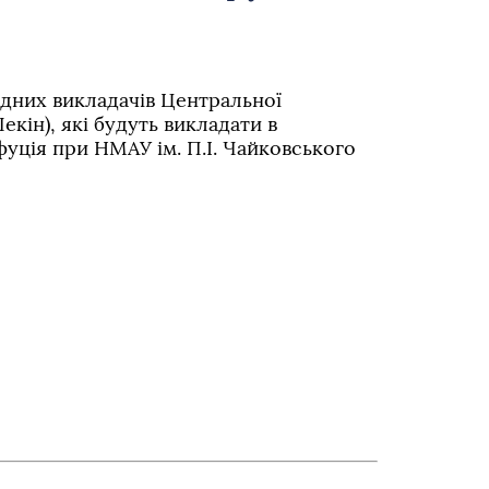
ідних викладачів Центральної
екін), які будуть викладати в
уція при НМАУ ім. П.І. Чайковського