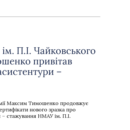
ім. П.І. Чайковського
шенко привітав
асистентури –
емії Максим Тимошенко продовжує
ертифікати нового зразка про
 – стажування НМАУ ім. П.І.