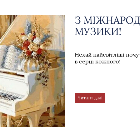
З МІЖНАРО
МУЗИКИ!
Нехай найсвітліші почут
в серці кожного!
Читати далі