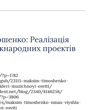
шенко: Реалізація
іжнародних проектів
/?p=1782
trygub/23115-maksim-timoshenko-
lideri-muzichnoyi-osviti/
ndent.net/blog/2340/4146258/
p/?p=3806
cles/maksim-timoshenko-nmau-viyshla-
oi-osviti