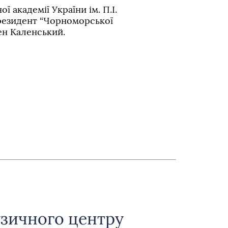
ї академії України ім. П.І.
президент “Чорноморської
ен Каленський.
зичного центру