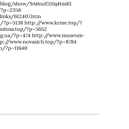
u/blog/show/9A6nuE11Iq4tmKI
/?p=2356
links/612407.htm
fo/?p=5138 http://www.krme.top/?
ondusa.top/?p=5652
org.ua/?p=474 http://www.museum-
ttp://www.novasich.top/?p=8784
fo/?p=11640