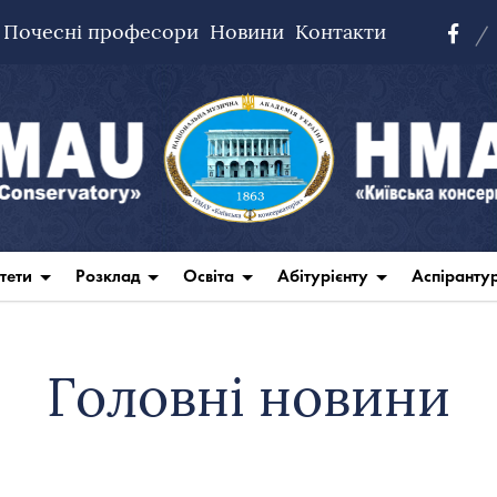
Почесні професори
Новини
Контакти
тети
Розклад
Освіта
Абітурієнту
Аспіранту
Головні новини