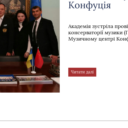
Конфуція
Академія зустріла пров
консерваторії музики (П
Музичному центрі Конф
Читати далі