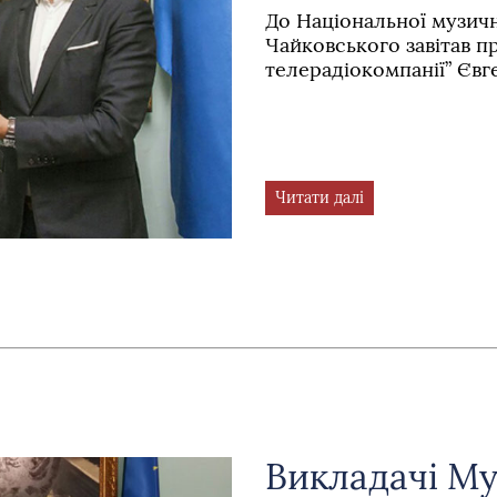
До Національної музично
Чайковського завітав 
телерадіокомпанії” Євг
Читати далі
Викладачі Му