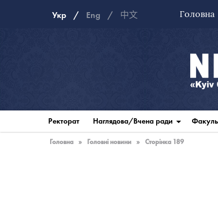
Головна
Укр
Eng
中文
Національна
музична
Ректорат
Наглядова/Вчена ради
Факуль
академія
України
Головна
»
Головні новини
»
Сторінка 189