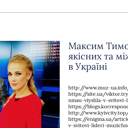
Максим Тимо
якісних та м
в Україні
http://www.muz-ua.info
https://site.ua/viktor.
nmau-viyshla-v-svitovi-
https://blogs.korrespo
http://www.kyivcity.to
https://enigma.ua/arti
v-svitovi-lideri-muzichn