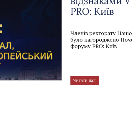
відзнаками V
PRO: Київ
Членів ректорату Націо
було нагороджено Поче
форуму PRO: Київ
Читати далі