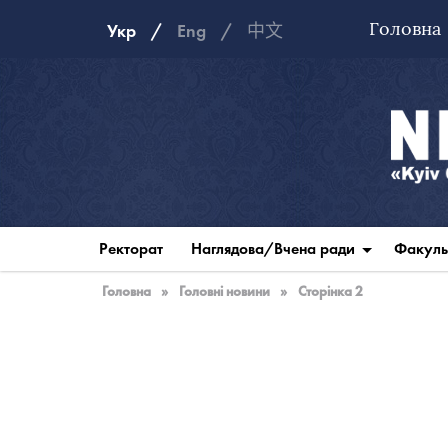
Головна
Укр
Eng
中文
Національна
музична
Ректорат
Наглядова/Вчена ради
Факуль
академія
України
Головна
»
Головні новини
»
Сторінка 2