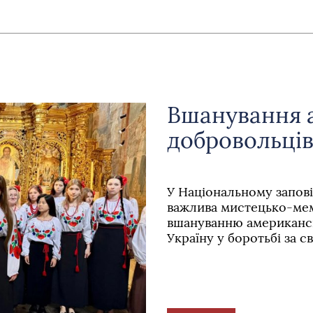
Вшанування 
добровольці
У Національному запові
важлива мистецько-мемо
вшануванню американсь
Україну у боротьбі за с