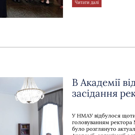
Читати далі
В Академії в
засідання ре
У НМАУ відбулося щоти
головуванням ректора 
було розглянуто актуал