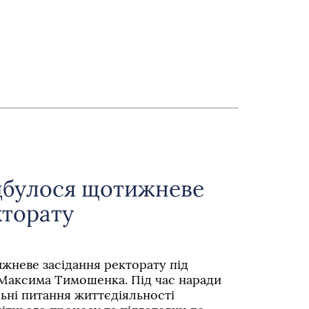
ідбулося щотижневе
кторату
жневе засідання ректорату під
Максима Тимошенка. Під час наради
ьні питання життєдіяльності