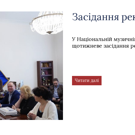
Засідання ре
У Національній музичні
щотижневе засідання р
Читати далі