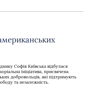
американських
в
днику Софія Київська відбулася
ріальна ініціатива, присвячена
ких добровольців, які підтримують
вободу та незалежність.