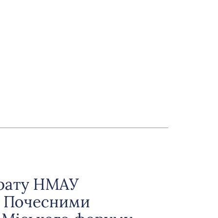
орату НМАУ
 Почесними