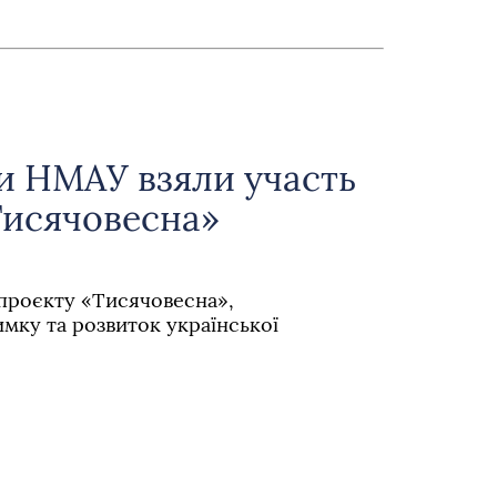
и НМАУ взяли участь
Тисячовесна»
 проєкту «Тисячовесна»,
мку та розвиток української