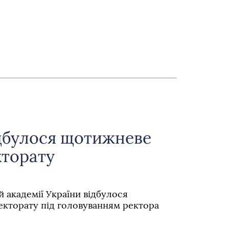
ідбулося щотижневе
кторату
й академії України відбулося
екторату під головуванням ректора