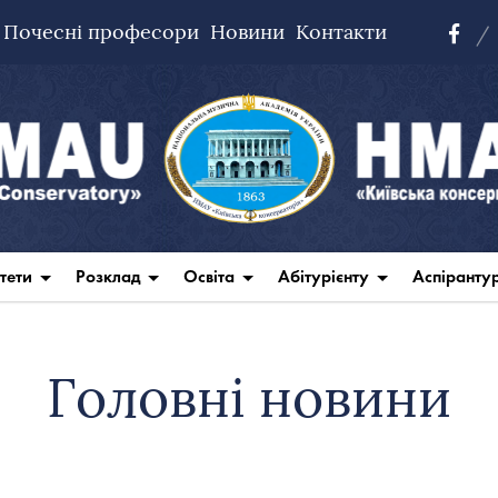
Почесні професори
Новини
Контакти
тети
Розклад
Освіта
Абітурієнту
Аспіранту
Головні новини