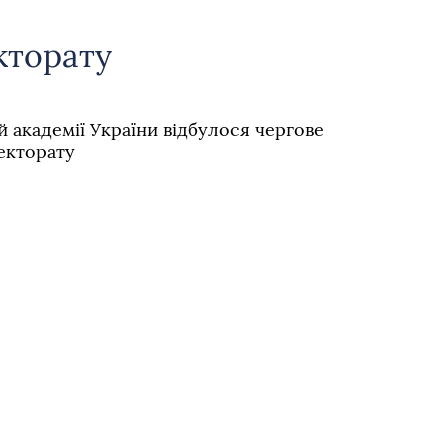
кторату
й академії України відбулося чергове
екторату