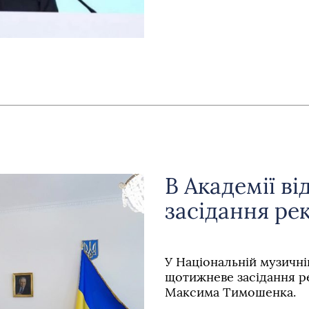
В Академії в
засідання ре
У Національній музичні
щотижневе засідання р
Максима Тимошенка.