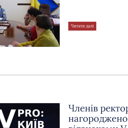
Читати далі
Членів рект
нагороджено