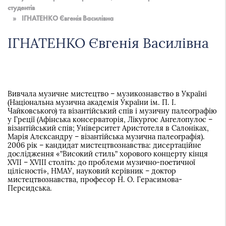
України
студентів
»
ІГНАТЕНКО Євгенія Василівна
ІГНАТЕНКО Євгенія Василівна
Вивчала музичне мистецтво – музикознавство в Україні
(Національна музична академія України ім. П. І.
Чайковського) та візантійський спів і музичну палеографію
у Греції (Афінська консерваторія, Лікургос Ангелопулос –
візантійський спів; Університет Аристотеля в Салоніках,
Марія Алєксандру – візантійська музична палеографія).
2006 рік – кандидат мистецтвознавства: дисертаційне
дослідження «”Високий стиль” хорового концерту кінця
XVII – XVIII століть: до проблеми музично-поетичної
цілісності», НМАУ, науковий керівник – доктор
мистецтвознавства, професор Н. О. Герасимова-
Персидська.