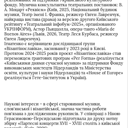
реалізованих за підтримки Українського культурного
фонду. Музична консультантка театральних постановок: В.
А. Моцарт «Реквієм» (Київ, 2025, Національний будинок
музики, Театр імені І. Франка, режисер Євген Лавренчук,
найкраща вистава (драма) за версією другого Київського
рейтингу «Театральний інфобум-2025», організованого
УКРІНФОРМ), Астор Пьяццолла, опера-танго «María de
Buenos Aires» (Львів, 2026, Театр Леся Курбаса, режисер
Євген Лавренчук).
Ігнатенко є керівницею дослідницької групи
«Візантінославіка», заснованої у 2023 році в Києві.
Протягом 2024–2025 років проєкт «Візантінославіка» став
переможцем грантових програм «Per Forma» (реалізується
«Київськими днями сучасної музики» за підтримки Фонду
виконавських мистецтв Нідерландів та Міністерства
освіти, культури і науки Нідерландів) та «House of Europe»
(реалізується Гете-Інститутом в Україні).
Наукові інтереси – в сфері старовинної музики,
слов’янської і візантійської, значна частина роботи
пов’язана з дослідженням рукописів. У співпраці з Ніною
Герасимовою-Персидською підготувала до друку нотну
збірку «Партесні концерти XVII – XVIII століть з київської