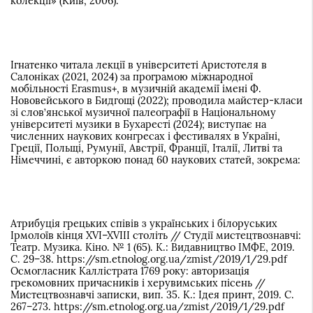
колекції» (Київ, 2006).
Ігнатенко читала лекції в університеті Аристотеля в
Салоніках (2021, 2024) за програмою міжнародної
мобільності Erasmus+, в музичній академії імені Ф.
Нововейського в Бидгощі (2022); проводила майстер-класи
зі слов’янської музичної палеографії в Національному
університеті музики в Бухаресті (2024); виступає на
численних наукових конгресах і фестивалях в Україні,
Греції, Польщі, Румунії, Австрії, Франції, Італії, Литві та
Німеччині, є авторкою понад 60 наукових статей, зокрема:
Атрибуція грецьких співів з українських і білоруських
Ірмолоїв кінця XVI–XVIII століть // Студії мистецтвознавчі:
Театр. Музика. Кіно. № 1 (65). К.: Видавництво ІМФЕ, 2019.
С. 29–38. https://sm.etnolog.org.ua/zmist/2019/1/29.pdf
Осмогласник Каллістрата 1769 року: авторизація
грекомовних причасників і херувимських пісень //
Мистецтвознавчі записки, вип. 35. К.: Ідея принт, 2019. С.
267–273. https://sm.etnolog.org.ua/zmist/2019/1/29.pdf