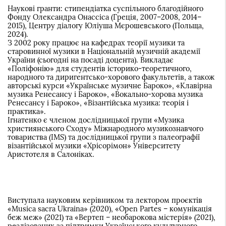
Наукові гранти: стипендіатка суспільного благодійного
Фонду Олександра Онассіса (Греція, 2007–2008, 2014–
2015), Центру діалогу Юліуша Мєрошевського (Польща,
2024).
З 2002 року працює на кафедрах теорії музики та
старовинної музики в Національній музичній академії
України (сьогодні на посаді доцента). Викладає
«Поліфонію» для студентів історико-теоретичного,
народного та диригентсько-хорового факультетів, а також
авторські курси «Українське музичне Бароко», «Клавірна
музика Ренесансу і Бароко», «Вокально-хорова музика
Ренесансу і Бароко», «Візантійська музика: теорія і
практика».
Ігнатенко є членом дослідницької групи «Музика
християнського Сходу» Міжнародного музикознавчого
товариства (IMS) та дослідницької групи з палеографії
візантійської музики «Хрісорімон» Університету
Аристотеля в Салоніках.
Виступала науковим керівником та лектором проєктів
«Musica sacra Ukraina» (2020), «Open Partes – комунікація
беж меж» (2021) та «Вертеп – необарокова містерія» (2021),