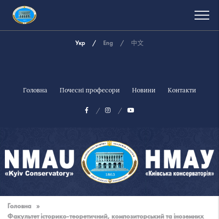
Укр
Eng
中文
Головна
Почесні професори
Новини
Контакти
Національна
музична
Головна
»
академія
Факультет історико-теоретичний, композиторський та іноземних