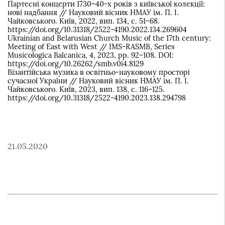
Партесні концерти 1730–40-х років з київської колекції:
нові надбання // Науковий вісник НМАУ ім. П. І.
Чайковського. Київ, 2022, вип. 134, с. 51–68.
https://doi.org/10.31318/2522-4190.2022.134.269604
Ukrainian and Belarusian Church Music of the 17th century:
Meeting of East with West // IMS-RASMB, Series
Musicologica Balcanica, 4, 2023, pp. 92–108. DOI:
https://doi.org/10.26262/smb.v0i4.8129
Візантійська музика в освітньо-науковому просторі
сучасної України // Науковий вісник НМАУ ім. П. І.
Чайковського. Київ, 2023, вип. 138, с. 116–125.
https://doi.org/10.31318/2522-4190.2023.138.294798
21.05.2020