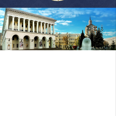
Національна
музична
академія
України