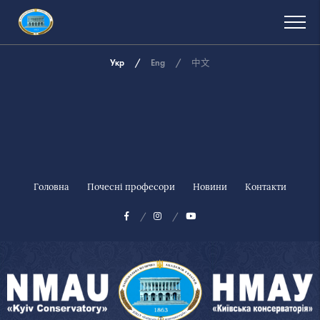
Укр
Eng
中文
Головна
Почесні професори
Новини
Контакти