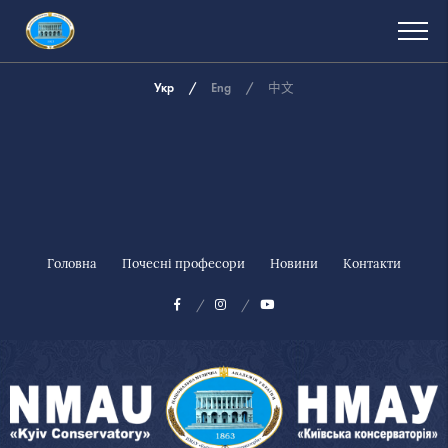
Укр
Eng
中文
Головна
Почесні професори
Новини
Контакти