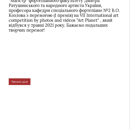
“Магістр” фортепіанного факультету Дмитра
Ратушинського та народного артиста України,
професора кафедри спеціального фортепіано №2 В.О.
Козлова з перемогою (І премія) на VII International art
competition by photos and videos "Art Planet" , який
відбувся у травні 2021 року. Бажаємо подальших
творчих перемог!
Читати далі