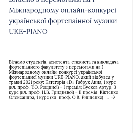
Міжнародному онлайн-конкурсі
української фортепаінної музики
UKE-PIANO
Вітаємо студентів, асистента-стажиста та викладача
фортепіанного факультету з перемогами на І
Міжнародному онлайн-конкурсі української
фортепіанної музики UKE-PIANO, який відбувся у
травні 2021 року: Категорія «D» Габрук Анна, 1 курс
(кл. проф. Т.О. Рощиної) – І премія; Бусков Артур, 3
курс (кл. проф. Н.В. Гриднєвої) – ІІ премія; Кіктенко
Олександра, 1 курс (кл. проф. О.В. Ринденко) …