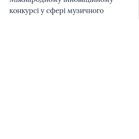
конкурсі у сфері музичного
мистецтва
Сердечно вітаємо студентку 3 курсу фортепіанного
факультету Орину Мельник та старшого викладача
кафедри спеціального фортепіано № 2 І.Т. Солдатенко
з перемогою (ІІ премія) на Міжнародному
інноваційному конкурсі у сфері музичного мистецтва,
який відбувся у червні 2021 року. Бажаємо подальших
творчих перемог!