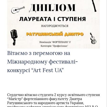
Вітаємо з перемогою на
Міжнародному фестивалі-
конкурсі “Аrt Fest UA”
Сердечно вітаємо студента 2 курсу освітнього ступеня
“Магістр” фортепіанного факультету Дмитра
Ратушинського та народного артиста України,
професора кафедри спеціального фортепіано №2 В.О.