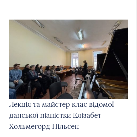
Лекція та майстер клас відомої
данської піаністки Елізабет
Хольмегорд Нільсен