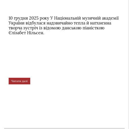
10 грудня 2025 року У Національній музичній академії
України відбулася надзвичайно тепла й натхненна
творча зустріч із відомою данською піаністкою
Єлізабет Нільсен.
Читати далі