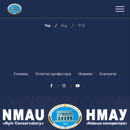
Укр
Eng
中文
Головна
Почесні професори
Новини
Контакти