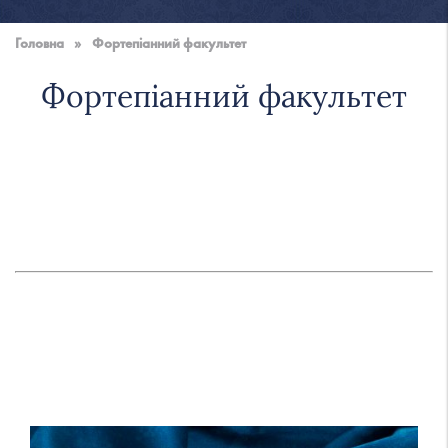
Національна
музична
Головна
»
Фортепіанний факультет
академія
України
Фортепіанний факультет