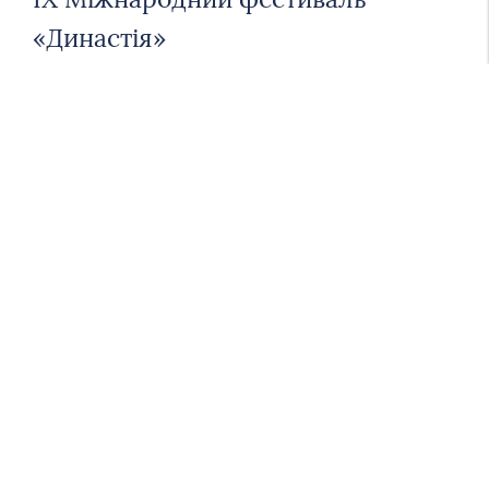
«Династія»
З 25 по 28 квітня 2025 року в стінах Національної
музичної академії України імені П. І. Чайковського
відбувся IX Міжнародний фестиваль «Династія», який
став яскравою подією у світі музичного мистецтва.
Арт-директорка фестивалю — кандидатка
мистецтвознавства, заслужена артистка України,
професорка кафедри спеціального фортепіано № 2
Марія Пухлянко. У межах фестивалю було проведено
низку знакових заходів: круглий …
Читати далі