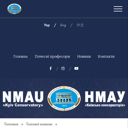
Укр
Eng
中文
Головна
Почесні професори
Новини
Контакти
Національна
музична
Головна
»
Головні новини
»