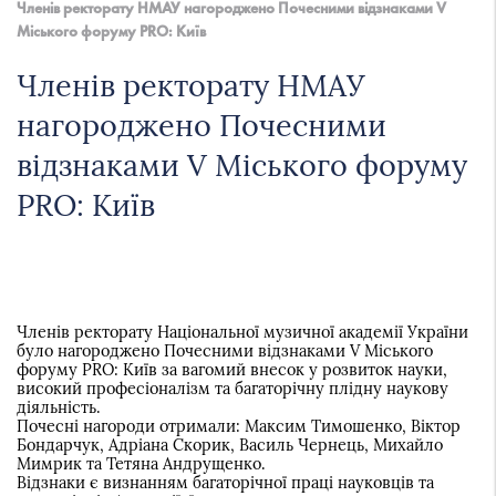
академія
Членів ректорату НМАУ нагороджено Почесними відзнаками V
України
Міського форуму PRO: Київ
Членів ректорату НМАУ
нагороджено Почесними
відзнаками V Міського форуму
PRO: Київ
Членів ректорату Національної музичної академії України
було нагороджено Почесними відзнаками V Міського
форуму PRO: Київ за вагомий внесок у розвиток науки,
високий професіоналізм та багаторічну плідну наукову
діяльність.
Почесні нагороди отримали: Максим Тимошенко, Віктор
Бондарчук, Адріана Скорик, Василь Чернець, Михайло
Мимрик та Тетяна Андрущенко.
Відзнаки є визнанням багаторічної праці науковців та