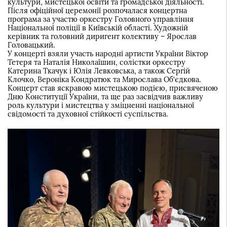
культури, мистецької освіти та громадської діяльності.
Після офіційної церемонії розпочалася концертна
програма за участю оркестру Головного управління
Національної поліції в Київській області. Художній
керівник та головний диригент колективу – Ярослав
Головацький.
У концерті взяли участь народні артисти України Віктор
Тетеря та Наталія Николаїшин, солістки оркестру
Катерина Ткачук і Юлія Левковська, а також Сергій
Клочко, Вероніка Кондратюк та Мирослава Об’єдкова.
Концерт став яскравою мистецькою подією, присвяченою
Дню Конституції України, та ще раз засвідчив важливу
роль культури і мистецтва у зміцненні національної
свідомості та духовної стійкості суспільства.