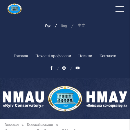
Укр
Eng
中文
Головна
Почесні професори
Новини
Контакти
Національна
музична
Головна
»
Головні новини
»
академія