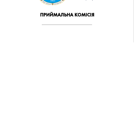
ПРИЙМАЛЬНА КОМІСІЯ
e-mail: vstup.nmau@knmau.edu.ua
+380(66) 987-45-79
t.me/+mFcwJ_0BOtQyMTVi
відділ по роботі з іноземними студентами