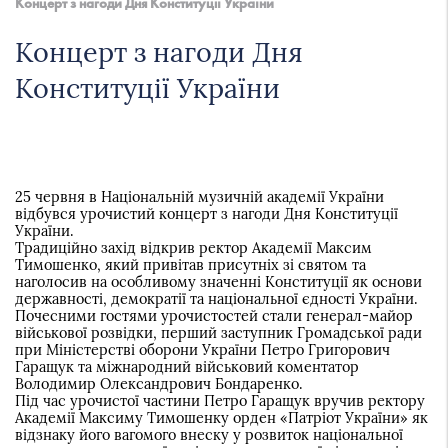
Концерт з нагоди Дня Конституції України
України
Концерт з нагоди Дня
Конституції України
25 червня в Національній музичній академії України
відбувся урочистий концерт з нагоди Дня Конституції
України.
Традиційно захід відкрив ректор Академії Максим
Тимошенко, який привітав присутніх зі святом та
наголосив на особливому значенні Конституції як основи
державності, демократії та національної єдності України.
Почесними гостями урочистостей стали генерал-майор
військової розвідки, перший заступник Громадської ради
при Міністерстві оборони України Петро Григорович
Гаращук та міжнародний військовий коментатор
Володимир Олександрович Бондаренко.
Під час урочистої частини Петро Гаращук вручив ректору
Академії Максиму Тимошенку орден «Патріот України» як
відзнаку його вагомого внеску у розвиток національної