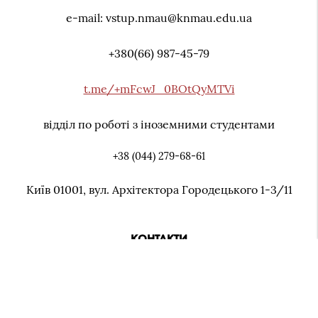
e-mail: vstup.nmau@knmau.edu.ua
+380(66) 987-45-79
t.me/+mFcwJ_0BOtQyMTVi
відділ по роботі з іноземними студентами
+38 (044) 279-68-61
Київ 01001, вул. Архiтектора Городецького 1-3/11
КОНТАКТИ