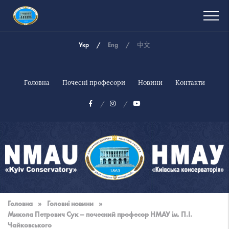
Укр
Eng
中文
Головна
Почесні професори
Новини
Контакти
Національна
музична
Головна
»
Головні новини
»
академія
Микола Петрович Сук – почесний професор НМАУ ім. П.І.
України
Чайковського