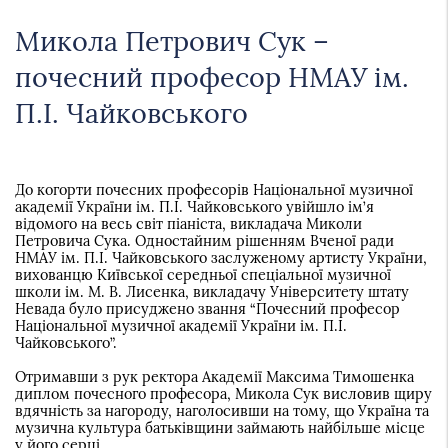
Микола Петрович Сук –
почесний професор НМАУ ім.
П.І. Чайковського
До когорти почесних професорів Національної музичної
академії України ім. П.І. Чайковського увійшло ім’я
відомого на весь світ піаніста, викладача Миколи
Петровича Сука. Одностайним рішенням Вченої ради
НМАУ ім. П.І. Чайковського заслуженому артисту України,
вихованцю Київської середньої спеціальної музичної
школи ім. М. В. Лисенка, викладачу Університету штату
Невада було присуджено звання “Почесний професор
Національної музичної академії України ім. П.І.
Чайковського”.
Отримавши з рук ректора Академії Максима Тимошенка
диплом почесного професора, Микола Сук висловив щиру
вдячність за нагороду, наголосивши на тому, що Україна та
музична культура батьківщини займають найбільше місце
у його серці.