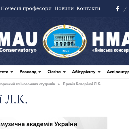
Почесні професори
Новини
Контакти
тети
Розклад
Освіта
Абітурієнту
Аспіранту
рський та іноземних студентів
»
Премія Каверіної Л.К.
 Л.К.