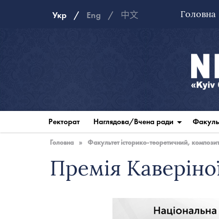
Головна
Укр
Eng
中文
Національна
музична
Ректорат
Наглядова/Вчена ради
Факуль
академія
України
Головна
»
Факультет історико-теоретичний, композито
Премія Каверіної