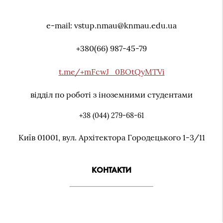
e-mail: vstup.nmau@knmau.edu.ua
+380(66) 987-45-79
t.me/+mFcwJ_0BOtQyMTVi
відділ по роботі з іноземними студентами
+38 (044) 279-68-61
Київ 01001, вул. Архiтектора Городецького 1-3/11
КОНТАКТИ