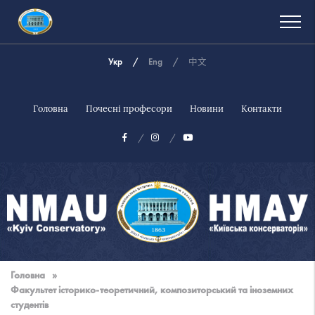
Укр
Eng
中文
Головна
Почесні професори
Новини
Контакти
Національна
музична
Головна
»
академія
Факультет історико-теоретичний, композиторський та іноземних
України
студентів