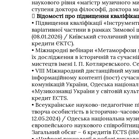
наукового рівня «магістр музичного ми
ступеня доктора філософії, доктора ми

Відомості про підвищення кваліфікаці
• Підвищення кваліфікації «Інструмен
варіативної частини в рамках Зимової ш
(08.01.2026) / Київський столичний унів
кредити ЄКТС).
• Міжнародні вебінари «Метаморфози 
їх дослідження в історичній та сучасні
мистецтв імені І. П. Котляревського. С
• VІІІ Міжнародний дистанційний музи
інформаційному контенті (пост) сучасн
комунікацій України, Одеська націонал
«Музикознавці України у світовій культу
кредит ECTS.
• Всеукраїнське науково-педагогічне п
творча особистість в історично-часово
12.05.2024) / Одеська національна музи
європейського наукового співробітницт
Загальний обсяг – 6 кредитів ECTS (180
• «Цифрові технології в роботі викла