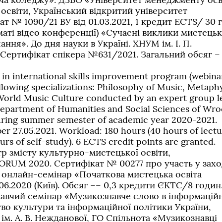
освіти, Український відкритий університет
ат № 1090/21 ВУ від 01.03.2021, 1 кредит ECTS/ 30 
маті відео конференції) «Сучасні виклики мистецьк
лання». До дня науки в Україні. ХНУМ ім. І. П.
. Сертифікат спікера №631/2021. Загальний обсяг –
 in international skills improvement program (webina
llowing specializations: Philosophy of Music, Metaph
 World Music Culture conducted by an expert group l
Department of Humanities and Social Sciences of Wr
uring summer semester of academic year 2020-2021.
 27.05.2021. Workload: 180 hours (40 hours of lectu
urs of self-study). 6 ECTS credit points are granted.
 змісту культурно-мистецької освіти,
M 2020. Сертифікат № 00277 про участь у заход
 онлайн-семінар «Початкова мистецька освіта
.06.2020 (Київ). Обсяг –– 0,3 кредити ЄКТС/8 годин
авчий семінар «Музикознавче слово в інформацій
тво культури та інформаційної політики України,
ім. А. В. Нежданової, ГО Спільнота «Музикознавці