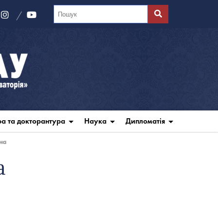
ра та докторантура
Наука
Дипломатія
на
а