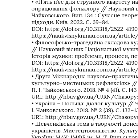
• «П’ять п’єс для струнного квартету 
опрацювання фольклору // Науковий віс
Чайковського. Вип. 134 : Сучасне теоре
підходи. Київ, 2022. С. 69–84.
DOI: https://doi.org/10.31318/2522-4190
https://naukvisnyknmau.com.ua/article
• Філософсько-трагедійна складова х
// Науковий вісник Національної музично
Історія музики: проблеми, процеси, перс
DOI: https://doi.org/10.31318/2522-4190
https://naukvisnyknmau.com.ua/article
• Друга Міжнародна науково-практична 
культурно-мистецьких рефлексіях» // 
П. І. Чайковського. 2018. № 4 (41). С. 143
URL: http://nbuv.gov.ua/UJRN/Chasop
• Україна – Польща: діалог культур // 
І. Чайковського. 2018. № 2 (39). С. 132–1
URL: http://nbuv.gov.ua/UJRN/Chasopy
• Шевченківська тема в творчості дон
українiстiв. Мистецтвознавство. Культур
України; МАУ; IМФЕ iм. М. Т. Рильського.