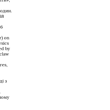
годин.
ій
 6
r) on
ysics
ed by
oclaw
res,
і з
.
ному