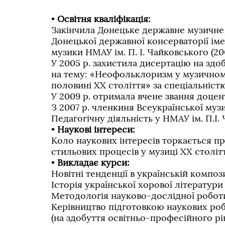
•
Освітня кваліфікація:
Закінчила Донецьке державне музичне 
Донецької державної консерваторії імен
музики НМАУ ім. П. І. Чайковського (20
У 2005 р. захистила дисертацію на зд
на тему: «Неофольклоризм у музичному
половині ХХ століття» за спеціальніст
У 2009 р. отримала вчене звання доцен
З 2007 р. членкиня Всеукраїнської музи
Педагогічну діяльність у НМАУ ім. П.І.
•
Наукові інтереси:
Коло наукових інтересів торкається п
стильових процесів у музиці ХХ столітт
•
Викладає курси:
Новітні тенденції в українській композ
Історія української хорової літератури
Методологія науково-дослідної робот
Керівництво підготовкою наукових робі
(на здобуття освітньо-професійного рі