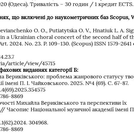
2020 (Одеса). Тривалість – 30 годин / 1 кредит ECTS.
ннях, що включені до наукометричних баз Scopus, 
evianchenko O. O., Putiatytska O. V., Hnatiuk L. A. Sig
in a Ukrainian choral concert of the second half of t
Art. 2024. No. 23. P. 109–130. (Scopus) ISSN 1579-2641 
4.23.7
ia/article/view/45715
 фахових виданнях категорії Б:
ла Вериківського: проблема жанрового статусу тво
імені П. І. Чайковського. 2025. №4 (69). С. 67-87.
.4(69).2025.354575
2786-8869
рчості Михайла Вериківського та перспективи їх
 // Часопис Національної музичної академії імені П
1(62).2024. 304968.
2786-8869