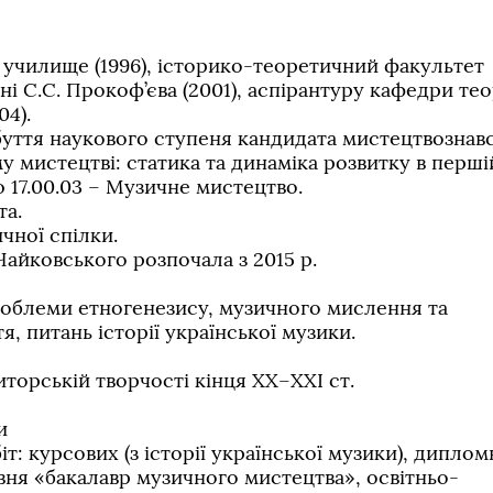
училище (1996), історико-теоретичний факультет
і С.С. Прокоф’єва (2001), аспірантуру кафедри тео
04).
обуття наукового ступеня кандидата мистецтвознав
 мистецтві: статика та динаміка розвитку в перші
ю 17.00.03 – Музичне мистецтво.
та.
чної спілки.
 Чайковського розпочала з 2015 р.
роблеми етногенезису, музичного мислення та
я, питань історії української музики.
иторській творчості кінця ХХ–ХХІ ст.
и
т: курсових (з історії української музики), дипло
вня «бакалавр музичного мистецтва», освітньо-