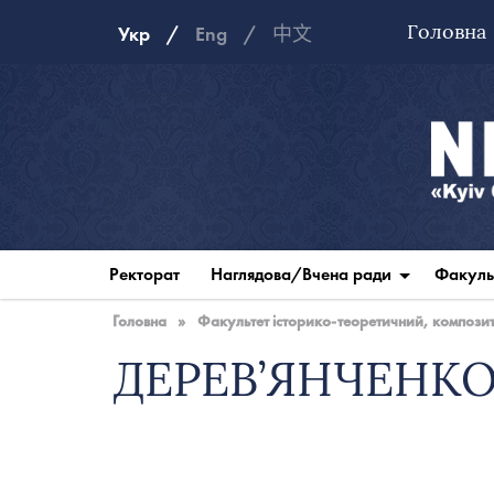
Головна
Укр
Eng
中文
Національна
музична
Ректорат
Наглядова/Вчена ради
Факуль
академія
України
Головна
»
Факультет історико-теоретичний, композито
ДЕРЕВ’ЯНЧЕНКО 