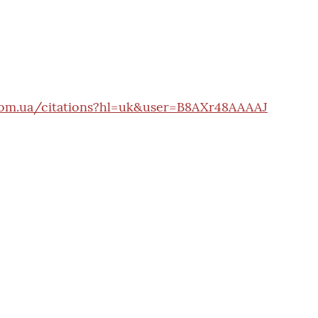
.com.ua/citations?hl=uk&user=B8AXr48AAAAJ