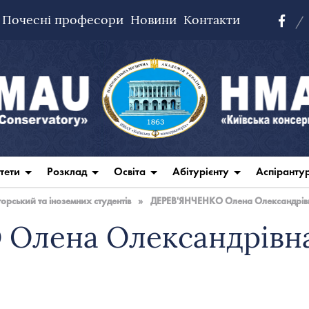
Почесні професори
Новини
Контакти
тети
Розклад
Освіта
Абітурієнту
Аспіранту
рський та іноземних студентів
»
ДЕРЕВ'ЯНЧЕНКО Олена Олександрів
Олена Олександрівн