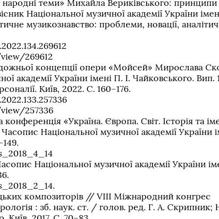
на народні теми» Михайла Вериківського: принципи
ник Національної музичної академії України імені 
тичне музикознавство: проблеми, новації, аналітич
.2022.134.269612
/view/269612
удожньої концепції опери «Мойсей» Мирослава Ск
ї академії України імені П. І. Чайковського. Вип. 1
оналії. Київ, 2022. С. 160–176.
.2022.133.257336
/view/257336
конференція «Україна. Європа. Світ. Історія та ім
Часопис Національної музичної академії України і
–149.
ys_2018_4_14
Часопис Національної музичної академії України іме
36.
s_2018_2_14.
ецьких композиторів // VIII Мiжнародний конгрес
ологія : зб. наук. ст. / голов. ред. Г. А. Скрипник;
 Київ, 2017. C. 70–83.