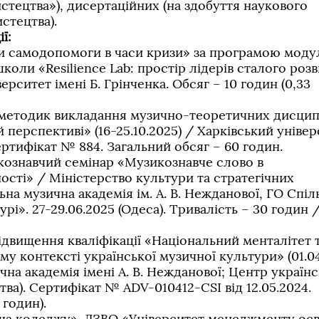
стецтва»), дисертаційних (на здобуття наукового
стецтва).
ї:
ти самодопомоги в часи кризи» за програмою моду
коли «Resilience Lab: простір лідерів сталого роз
ерситет імені Б. Грінченка. Обсяг – 10 годин (0,33
методик викладання музично-теоретичних дисцип
й перспективі» (16-25.10.2025) / Харківський уніве
ертифікат № 884. Загальний обсяг – 60 годин.
кознавчий семінар «Музикознавче слово в
ості» / Міністерство культури та стратегічних
ьна музична академія ім. А. В. Нежданової, ГО Спіл
рі». 27-29.06.2025 (Одеса). Тривалість – 30 годин /
ідвищення кваліфікації «Національний менталітет 
му контексті української музичної культури» (01.0
чна академія імені А. В. Нежданової; Центр україн
ва). Сертифікат № ADV-010412-CSI від 12.05.2024.
 годин).
дача коледжу». ДЗВО «Університет менеджменту осв