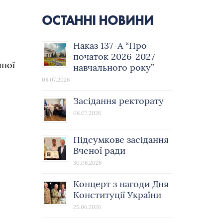
ОСТАННІ НОВИНИ
Наказ 137-А “Про
початок 2026-2027
чної
навчального року”
08.07.2026
Засідання ректорату
06.07.2026
Підсумкове засідання
Вченої ради
30.06.2026
Концерт з нагоди Дня
Конституції України
25.06.2026