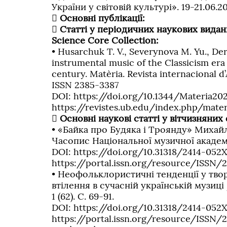
України у світовій культурі». 19-21.06.

Основні публікації:
 Статті у періодичних наукових вида
Science Core Collection:
• Husarchuk T. V., Severynova M. Yu., Der
instrumental music of the Classicism era 
century. Matèria. Revista internacional d’
ISSN 2385-3387
DOI: https://doi.org/10.1344/Materia202
https://revistes.ub.edu/index.php/mater

Основні наукові статті у вітчизняних
• «Байка про Будяка і Троянду» Михай
Часопис Національної музичної академії 
DOI: https://doi.org/10.31318/2414-052X
https://portal.issn.org/resource/ISSN/
• Неофольклористичні тенденції у тво
втілення в сучасній українській музиці
1 (62). С. 69-91.
DOI: https://doi.org/10.31318/2414-052X.
https://portal.issn.org/resource/ISSN/