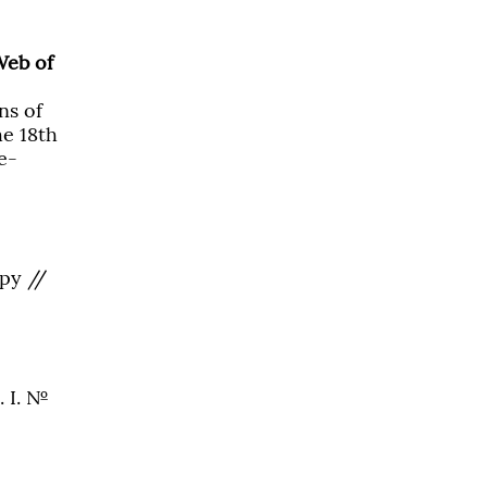
Web of
ns of
he 18th
e-
ру //
. І. №