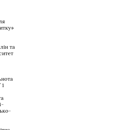
ля
витку»
лін та
рситет
ьнота
 1
та
4-
сько-
іти»,