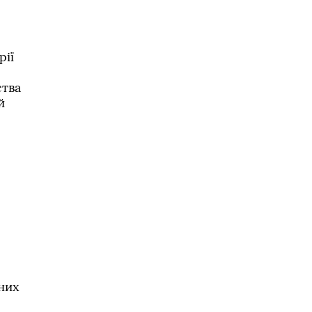
рії
ства
й
мних