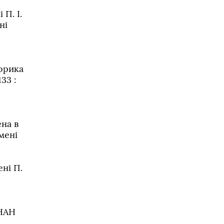
П. І.
ні
орика
33 :
ена в
мені
ні П.
 НАН