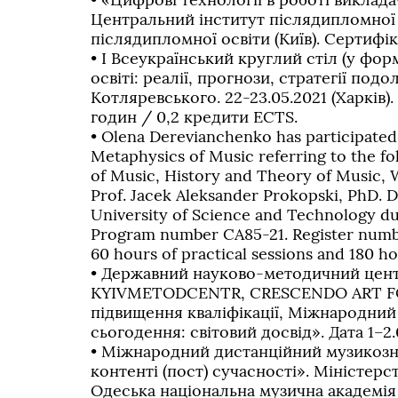
Центральний інститут післядипломної 
післядипломної освіти (Київ). Сертифік
• І Всеукраїнський круглий стіл (у фор
освіті: реалії, прогнози, стратегії подо
Котляревського. 22-23.05.2021 (Харків)
годин / 0,2 кредити ECTS.
• Olena Derevianchenko has participated
Metaphysics of Music referring to the fo
of Music, History and Theory of Music,
Prof. Jacek Aleksander Prokopski, PhD. 
University of Science and Technology d
Program number CA85-21. Register number
60 hours of practical sessions and 180 ho
• Державний науково-методичний центр
KYIVMETODCENTR, CRESCENDO ART FORU
підвищення кваліфікації, Міжнародний
сьогодення: світовий досвід». Дата 1–2
• Міжнародний дистанційний музикозн
контенті (пост) сучасності». Міністерс
Одеська національна музична академія 