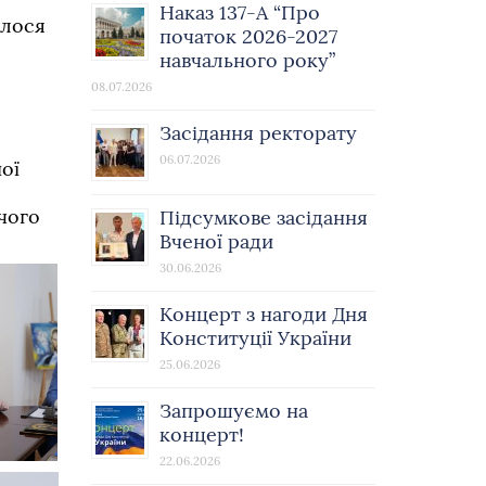
Наказ 137-А “Про
улося
початок 2026-2027
навчального року”
08.07.2026
Засідання ректорату
06.07.2026
ої
чого
Підсумкове засідання
Вченої ради
30.06.2026
Концерт з нагоди Дня
Конституції України
25.06.2026
Запрошуємо на
концерт!
22.06.2026