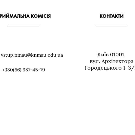
РИЙМАЛЬНА КОМІСІЯ
КОНТАКТИ
Київ 01001,
: vstup.nmau@knmau.edu.ua
вул. Архiтектора
Городецького 1-3/
+380(66) 987-45-79
+38 (044) 279-07-9
me/+mFcwJ_0BOtQyMTVi
cancelyariya@knmau.c
іл по роботі з іноземними
студентами
+38 (044) 279-68-61