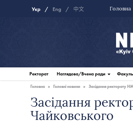
Головна
Укр
Eng
中文
Національна
музична
Ректорат
Наглядова/Вчена ради
Факуль
академія
України
Головна
»
Головні новини
»
Засідання ректорату НМА
Засідання ректор
Чайковського