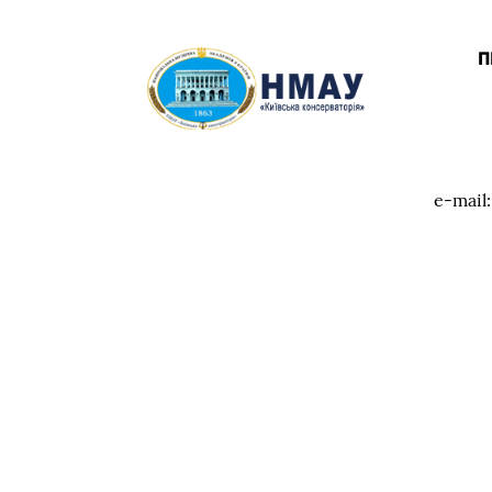
П
e-mail
t.
відд