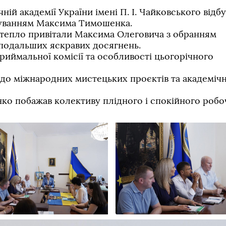
ній академії України імені П. І. Чайковського відб
овуванням Максима Тимошенка.
 тепло привітали Максима Олеговича з обранням
подальших яскравих досягнень.
риймальної комісії та особливості цьогорічного
до міжнародних мистецьких проєктів та академічн
ко побажав колективу плідного і спокійного робо