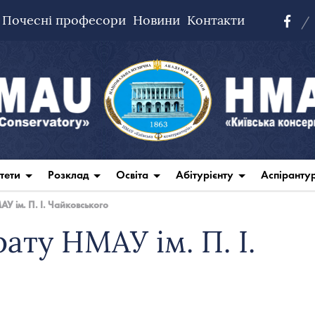
Почесні професори
Новини
Контакти
тети
Розклад
Освіта
Абітурієнту
Аспіранту
У ім. П. І. Чайковського
ату НМАУ ім. П. І.