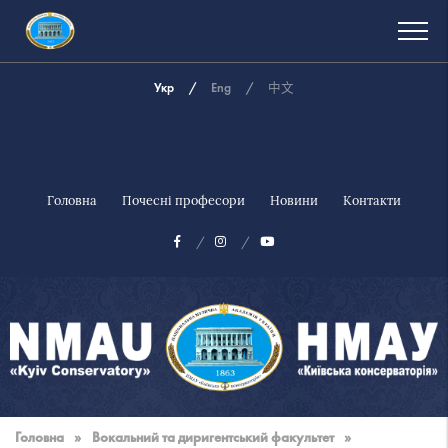
Укр
Eng
中文
Головна
Почесні професори
Новини
Контакти
Національна
музична
Головна
»
Вокальний та диригентський факультет
»