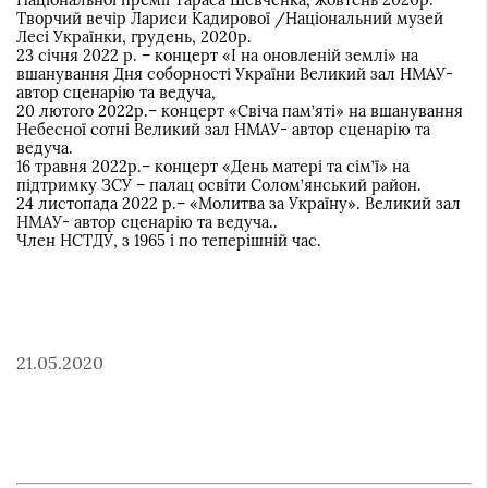
Творчий вечір Лариси Кадирової /Національний музей
Лесі Українки, грудень, 2020р.
23 січня 2022 р. – концерт «І на оновленій землі» на
вшанування Дня соборності України Великий зал НМАУ-
автор сценарію та ведуча,
20 лютого 2022р.– концерт «Свіча пам’яті» на вшанування
Небесної сотні Великий зал НМАУ- автор сценарію та
ведуча.
16 травня 2022р.– концерт «День матері та сім’ї» на
підтримку ЗСУ – палац освіти Солом’янський район.
24 листопада 2022 р.– «Молитва за Україну». Великий зал
НМАУ- автор сценарію та ведуча..
Член НСТДУ, з 1965 і по теперішній час.
21.05.2020