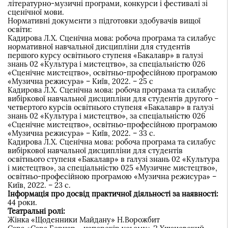
літературно-музичні програми, конкурси і фестивалі зі
сценічної мови.
Нормативні документи з підготовки здобувачів вищої
освіти:
Кадирова Л.Х. Сценічна мова: робоча програма та силабус
нормативної навчальної дисципліни для студентів
першого курсу освітнього ступеня «Бакалавр» в галузі
знань 02 «Культура і мистецтво», за спеціальністю 026
«Сценічне мистецтво», освітньо-професійною програмою
«Музична режисура» – Київ, 2022. – 25 с
Кадирова Л.Х. Сценічна мова: робоча програма та силабус
вибіркової навчальної дисципліни для студентів другого –
четвертого курсів освітнього ступеня «Бакалавр» в галузі
знань 02 «Культура і мистецтво», за спеціальністю 026
«Сценічне мистецтво», освітньо-професійною програмою
«Музична режисура» – Київ, 2022. – 33 с.
Кадирова Л.Х. Сценічна мова: робоча програма та силабус
вибіркової навчальної дисципліни для студентів
освітнього ступеня «Бакалавр» в галузі знань 02 «Культура
і мистецтво», за спеціальністю 025 «Музичне мистецтво»,
освітньо-професійною програмою «Музична режисура» –
Київ, 2022. – 23 с.
Інформація про досвід практичної діяльності за наявності:
44 роки.
Театральні ролі:
Жінка «Щоденники Майдану» Н.Ворожбит