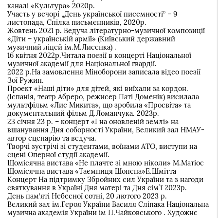
каналі «Культура» 2020р.
Участь у вечорі „День української писемності” – 9
листопада, Спілка письменників, 2020р.
Жовтень 2021 р. Ведуча літературно-музичної композиції
«Діти – українській армії» (Київський державний
музичний ліцей ім.М.Лисенка) .
16 квітня 2022р.Читала поезії в концерті Національної
музичної академії для Національної гвардії.
2022 р.На замовлення Міноборони записала відео поезії
Зої Ружин.
Проект «Наші діти» для дітей, які виїхали за кордон.
(Іспанія, театр Абреро, режисер Паті Доменік) висилала
мультфільм «Лис Микита», що зробила «Просвіта» та
документальний фільм Д.Ломанчука. 2023р.
23 січня 23 р. – концерт «І на оновленій землі» на
вшанування Дня соборності України, Великий зал НМАУ-
автор сценарію та ведуча.
Творчі зустрічі зі студентами, воїнами АТО, виступи на
сцені Оперної студії академії.
Щомісячна вистава «Не плачте зі мною ніколи» М.Матіос
Щомісячна вистава «Таємниця Шопена»Е.Шмітта
Концерт На підтримку Збройних сил України та з нагоди
святкування в Україні Дня матері та Дня сім`ї 2023р.
День пам’яті Небесної сотні, 20 лютого 2023 р.
Великий зал ім.Героя України Василя Сліпака Національна
музична академія України ім П.Чайковського . Художнє