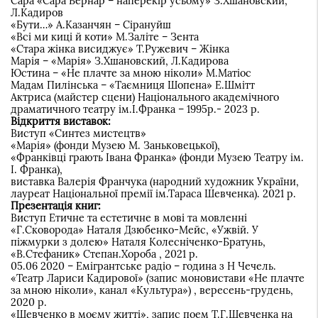
Сара «Сара Бернар – наперекір усьому» З.Хшановский,
Л.Кадиров
«Бути…» А.Казанчян – Сірануйш
«Всі ми киці й коти» М.Заліте – Зента
«Стара жінка висиджує» Т.Ружевич – Жінка
Марія – «Марія» З.Хшановский, Л.Кадирова
Юстина – «Не плачте за мною ніколи» М.Матіос
Мадам Пилінська – «Таємниця Шопена» Е.Шмітт
Актриса (майстер сцени) Національного академічного
драматичного театру ім.І.Франка – 1995р.- 2023 р.
Відкриття виставок:
Виступ «Синтез мистецтв»
«Марія» (фонди Музею М. Заньковецької),
«Франківці грають Івана Франка» (фонди Музею Театру ім.
І. Франка),
виставка Валерія Франчука (народний художник України,
лауреат Національної премії ім.Тараса Шевченка). 2021 р.
Презентація книг:
Виступ Етичне та естетичне в мові та мовленні
«Г.Сковорода» Наталя Дзюбенко-Мейс, «Ужвій. У
піжмурки з долею» Наталя Колесніченко-Братунь,
«В.Стефаник» Степан.Хороба , 2021 р.
05.06 2020 – Емігрантське радіо – година з Н Чечель.
«Театр Лариси Кадирової» (запис моновистави «Не плачте
за мною ніколи», канал «Культура») , вересень-грудень,
2020 р.
«Шевченко в моєму житті», запис поем Т.Г.Шевченка на