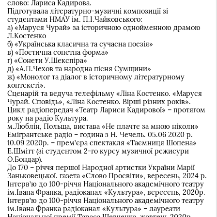
слово: Лариса Кадирова.
Підготувала літературно-музичні композиції зі
студентами НМАУ ім. П.І.Чайковського:
а) «Маруся Чурай» за історичною однойменною драмою
Л.Костенко
б) «Українська класична та сучасна поезія»
в) «Поетична сонетна форма»
г) «Сонети У.Шекспіра»
д) «А.П.Чехов та народна пісня Сумщини»
ж) «Монолог та діалог в історичному літературному
контексті».
Сценарій та ведуча телефільму «Ліна Костенко. «Маруся
Чурай. Сповідь», «Ліна Костенко. Вірші різних років».
Цикл радіопередач «Театр Лариси Кадирової» – протягом
року на радіо Культура.
м.Люблін, Польща, вистава «Не плачте за мною ніколи»
Емігрантське радіо – година з Н. Чечель. 05.06 2020 р.
10.09 2020р. – прем’єра спектакля «Таємниця Шопена»
Е.Шмітт (зі студентом 2-го курсу музичної режисури
О.Бондар).
До 170 – річчя першої Народної артистки України Марії
Заньковецької. газета «Слово Просвіти», вересень, 2024 р.
Інтерв’ю до 100-річчя Національного академічного театру
ім.Івана Франка, радіоканал «Культура», вересень, 2020р.
Інтерв’ю до 100-річчя Національного академічного театру
ім.Івана Франка радіоканал «Культура» – лауреати
Національної премії Тараса Шевченка, жовтень 2020р.