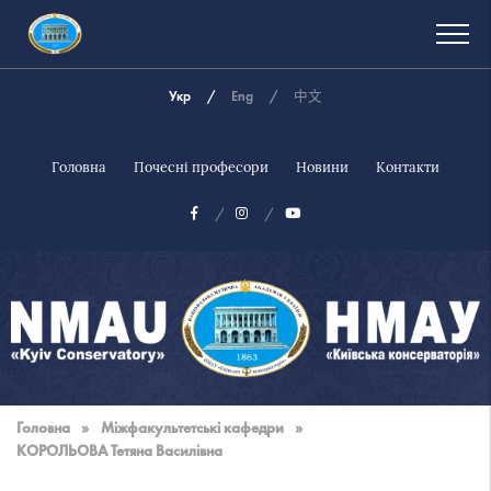
Укр
Eng
中文
Головна
Почесні професори
Новини
Контакти
Національна
музична
Головна
»
Міжфакультетські кафедри
»
академія
КОРОЛЬОВА Тетяна Василівна
України