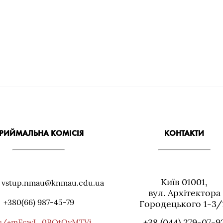
РИЙМАЛЬНА КОМІСІЯ
КОНТАКТИ
Київ 01001,
: vstup.nmau@knmau.edu.ua
вул. Архiтектора
+380(66) 987-45-79
Городецького 1-3/
+38 (044) 279-07-9
me/+mFcwJ_0BOtQyMTVi