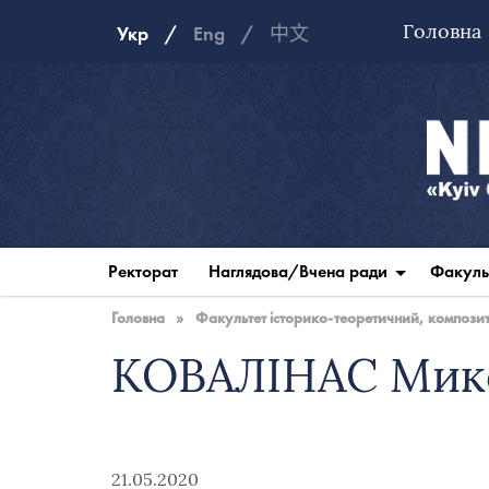
Головна
Укр
Eng
中文
Національна
музична
Ректорат
Наглядова/Вчена ради
Факуль
академія
України
Головна
»
Факультет історико-теоретичний, композито
КОВАЛІНАС Мико
21.05.2020