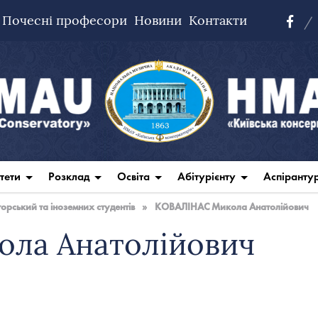
Почесні професори
Новини
Контакти
тети
Розклад
Освіта
Абітурієнту
Аспіранту
рський та іноземних студентів
»
КОВАЛІНАС Микола Анатолійович
ла Анатолійович