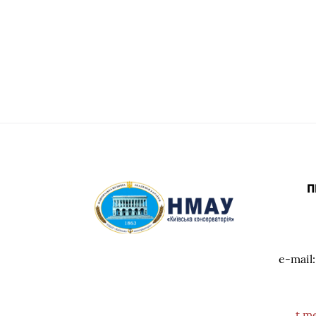
П
e-mail
t.