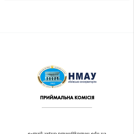
ПРИЙМАЛЬНА КОМІСІЯ
e-mail: vstup.nmau@knmau.edu.ua