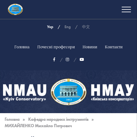
Укр
Eng
中文
Головна
Почесні професори
Новини
Контакти
Національна
музична
Головна
»
Кафедра народних інструментів
»
академія
МИХАЙЛЕНКО Михайло Петрович
України