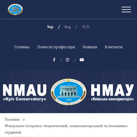
Укр
Eng
中文
Головна
Почесні професори
Новини
Контакти
Національна
музична
Головна
»
академія
Факультет історико-теоретичний, композиторський та іноземних
України
студентів