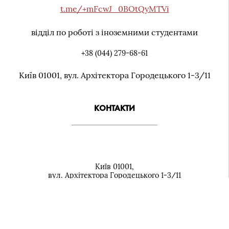
t.me/+mFcwJ_0BOtQyMTVi
відділ по роботі з іноземними студентами
+38 (044) 279-68-61
Київ 01001, вул. Архiтектора Городецького 1-3/11
КОНТАКТИ
Київ 01001,
вул. Архiтектора Городецького 1-3/11
+38 (044) 279-07-92
cancelyariya@knmau.com.ua