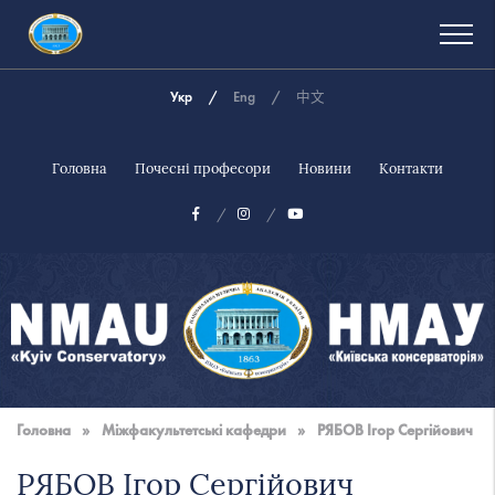
Укр
Eng
中文
Головна
Почесні професори
Новини
Контакти
Національна
музична
Головна
»
Міжфакультетські кафедри
»
РЯБОВ Ігор Сергійович
академія
України
РЯБОВ Ігор Сергійович