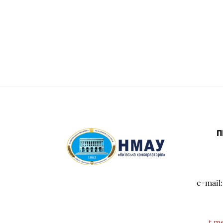
П
e-mail
t.