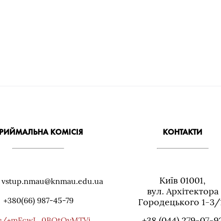
РИЙМАЛЬНА КОМІСІЯ
КОНТАКТИ
Київ 01001,
: vstup.nmau@knmau.edu.ua
вул. Архiтектора
+380(66) 987-45-79
Городецького 1-3/
+38 (044) 279-07-9
me/+mFcwJ_0BOtQyMTVi