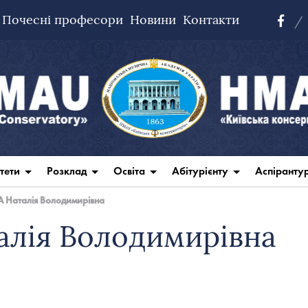
Почесні професори
Новини
Контакти
тети
Розклад
Освіта
Абітурієнту
Аспіранту
Наталія Володимирівна
лія Володимирівна