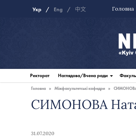
Головна
Укр
Eng
中文
Національна
музична
Ректорат
Наглядова/Вчена ради
Факуль
академія
України
Головна
»
Міжфакультетські кафедри
»
СИМОНОВА 
СИМОНОВА Ната
31.07.2020