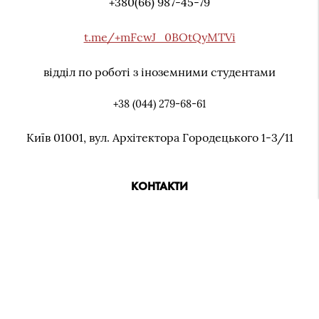
+380(66) 987-45-79
t.me/+mFcwJ_0BOtQyMTVi
відділ по роботі з іноземними студентами
+38 (044) 279-68-61
Київ 01001, вул. Архiтектора Городецького 1-3/11
КОНТАКТИ
Київ 01001,
вул. Архiтектора Городецького 1-3/11
+38 (044) 279-07-92