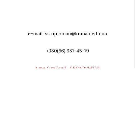
e-mail: vstup.nmau@knmau.edu.ua
+380(66) 987-45-79
t.me/+mFcwJ_0BOtQyMTVi
відділ по роботі з іноземними студентами
+38 (044) 279-68-61
Київ 01001, вул. Архiтектора Городецького 1-3/11