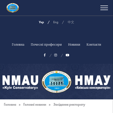
Укр
Eng
中文
Головна
Почесні професори
Новини
Контакти
Національна
музична
Головна
»
Головні новини
»
Засідання ректорату
академія