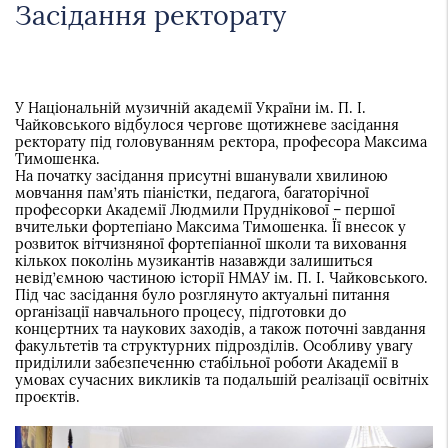
України
Засідання ректорату
У Національній музичній академії України ім. П. І.
Чайковського відбулося чергове щотижневе засідання
ректорату під головуванням ректора, професора Максима
Тимошенка.
На початку засідання присутні вшанували хвилиною
мовчання пам’ять піаністки, педагога, багаторічної
професорки Академії Людмили Пруднікової – першої
вчительки фортепіано Максима Тимошенка. Її внесок у
розвиток вітчизняної фортепіанної школи та виховання
кількох поколінь музикантів назавжди залишиться
невід’ємною частиною історії НМАУ ім. П. І. Чайковського.
Під час засідання було розглянуто актуальні питання
організації навчального процесу, підготовки до
концертних та наукових заходів, а також поточні завдання
факультетів та структурних підрозділів. Особливу увагу
приділили забезпеченню стабільної роботи Академії в
умовах сучасних викликів та подальшій реалізації освітніх
проєктів.