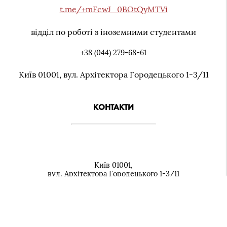
t.me/+mFcwJ_0BOtQyMTVi
відділ по роботі з іноземними студентами
+38 (044) 279-68-61
Київ 01001, вул. Архiтектора Городецького 1-3/11
КОНТАКТИ
Київ 01001,
вул. Архiтектора Городецького 1-3/11
+38 (044) 279-07-92
cancelyariya@knmau.com.ua