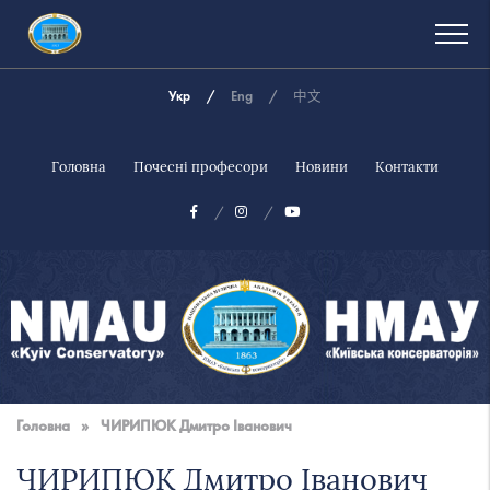
Укр
Eng
中文
Головна
Почесні професори
Новини
Контакти
Національна
музична
Головна
»
ЧИРИПЮК Дмитро Іванович
академія
України
ЧИРИПЮК Дмитро Іванович