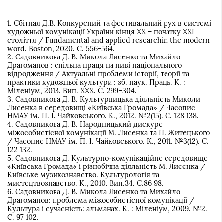
1. Сбітная Д.В. Конкурсний та фестивальний рух в системі
художньої комунікації України кінця ХХ – початку ХХІ
століття / Fundamental and applied researchin the modern
word. Boston, 2020. С. 556-564.
2. Садовникова Д. В. Микола Лисенко та Михайло
Драгоманов : спільна праця на ниві національного
відродження / Актуальні проблеми історії, теорії та
практики художньої культури : зб. наук. Праць. К. :
Міленіум, 2013. Вип. ХХХ. С. 299–304.
3. Садовникова Д. В. Культурницька діяльність Миколи
Лисенка в середовищі «Київська Громада» / Часопис
НМАУ ім. П. І. Чайковського. К., 2012. №2(15). С. 128 138.
4. Садовникова Д. В. Народницький дискурс
міжособистісної комунікації М. Лисенка та П. Житецького
/ Часопис НМАУ ім. П. І. Чайковського. К., 2011. №3(12). С.
122 132.
5. Садовникова Д. Культурно-комунікаційне середовище
«Київська Громада» і різнобічна діяльність М. Лисенка /
Київське музикознавство. Культурологія та
мистецтвознавство. К., 2010. Вип.34. С.86 98.
6. Садовникова Д. В. Микола Лисенко та Михайло
Драгоманов: проблема міжособистісної комунікації /
Культура і сучасність: альманах. К. : Міленіум, 2009. №2.
С. 97 102.