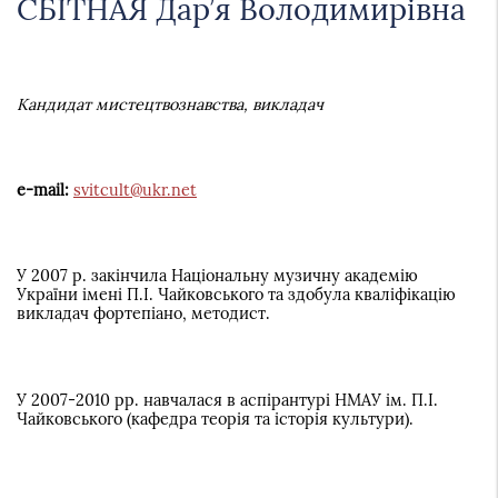
СБІТНАЯ Дар’я Володимирівна
Кандидат мистецтвознавства, викладач
e-mail:
svitcult@ukr.net
У 2007 р. закінчила Національну музичну академію
України імені П.І. Чайковського та здобула кваліфікацію
викладач фортепіано, методист.
У 2007-2010 рр. навчалася в аспірантурі НМАУ ім. П.І.
Чайковського (кафедра теорія та історія культури).