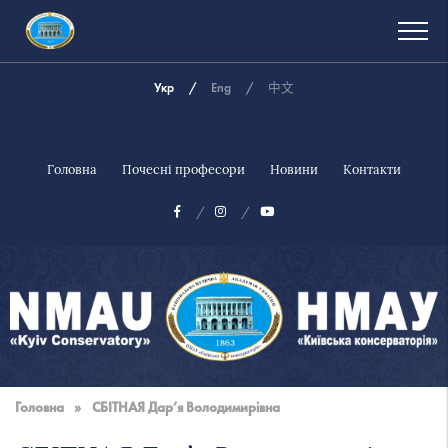
Укр
Eng
中文
Головна
Почесні професори
Новини
Контакти
Національна
музична
Головна
»
СБІТНАЯ Дар’я Володимирівна
академія
України