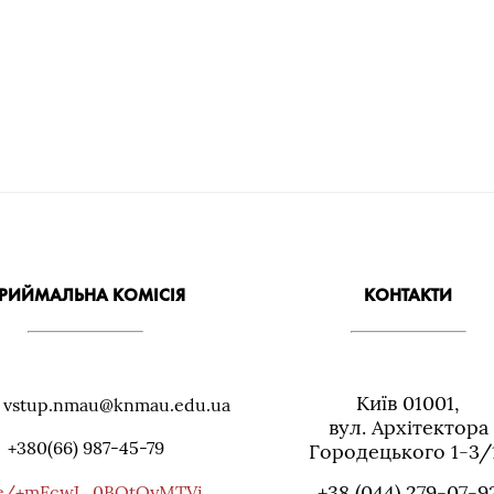
РИЙМАЛЬНА КОМІСІЯ
КОНТАКТИ
Київ 01001,
: vstup.nmau@knmau.edu.ua
вул. Архiтектора
+380(66) 987-45-79
Городецького 1-3/
+38 (044) 279-07-9
me/+mFcwJ_0BOtQyMTVi