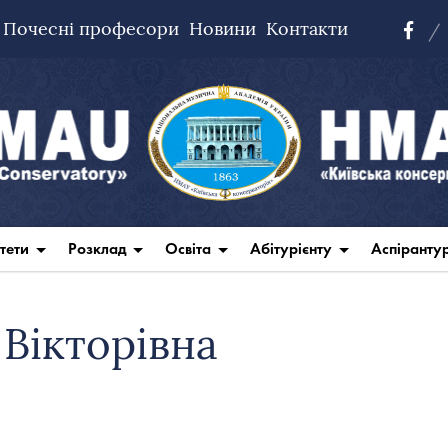
Почесні професори
Новини
Контакти
тети
Розклад
Освіта
Абітурієнту
Аспіранту
Вікторівна