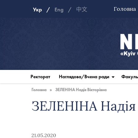
Головна
Укр
Eng
中文
Національна
музична
Ректорат
Наглядова/Вчена ради
Факуль
академія
України
Головна
»
ЗЕЛЕНІНА Надія Вікторівна
ЗЕЛЕНІНА Надія 
21.05.2020