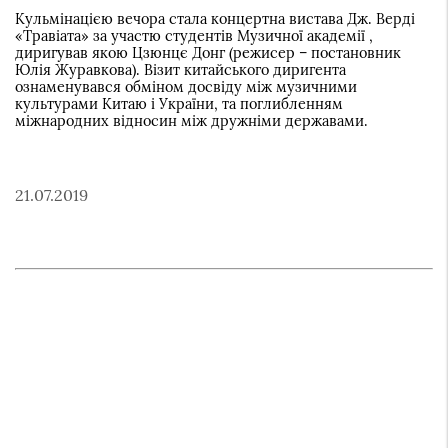
Кульмінацією вечора стала концертна вистава Дж. Верді
«Травіата» за участю студентів Музичної академії ,
диригував якою Цзюнцє Донг (режисер – постановник
Юлія Журавкова). Візит китайського диригента
ознаменувався обміном досвіду між музичними
культурами Китаю і України, та поглибленням
міжнародних відносин між дружніми державами.
21.07.2019