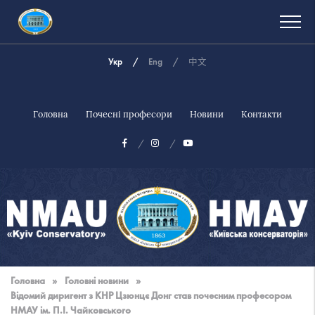
Укр
Eng
中文
Головна
Почесні професори
Новини
Контакти
Національна
музична
Головна
»
Головні новини
»
академія
Відомий диригент з КНР Цзюнцє Донг став почесним професором
України
НМАУ ім. П.І. Чайковського