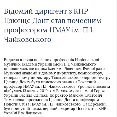
Відомий диригент з КНР
Цзюнцє Донг став почесним
професором НМАУ ім. П.І.
Чайковського
Видатна плеяда почесних професорів Національної
музичної академії України імені П.І. Чайковського
поповнилась ще одним іменем. Рішенням Вченої ради
Музичної академії відомому диригенту, композитору,
генеральному директору Тяньцзінського оперного театру
Цзюнцє Донгу було присвоєно звання «Почесний
професор НМАУ ім. П.І. Чайковського». Урочиста посвята
відбулась 13 квітня 2019 р. у Великому залі імені Героя
України Василя Сліпака, де ректор Максим Олегович
Тимошенко проголосив Цзюнцє Донга професором
Honoris Causa НМАУ ім. П.І. Чайковського. На церемонії
був присутній також перший секретар Посольства КНР в
Україні Ван Дацзюнь.