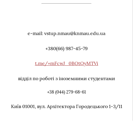
e-mail: vstup.nmau@knmau.edu.ua
+380(66) 987-45-79
t.me/+mFcwJ_0BOtQyMTVi
відділ по роботі з іноземними студентами
+38 (044) 279-68-61
Київ 01001, вул. Архiтектора Городецького 1-3/11
КОНТАКТИ